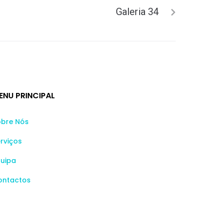
Galeria 34
ENU PRINCIPAL
obre Nós
rviços
quipa
ontactos