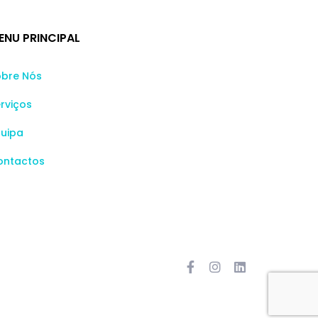
ENU PRINCIPAL
obre Nós
rviços
quipa
ontactos