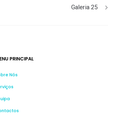
Galeria 25
ENU PRINCIPAL
obre Nós
rviços
quipa
ontactos